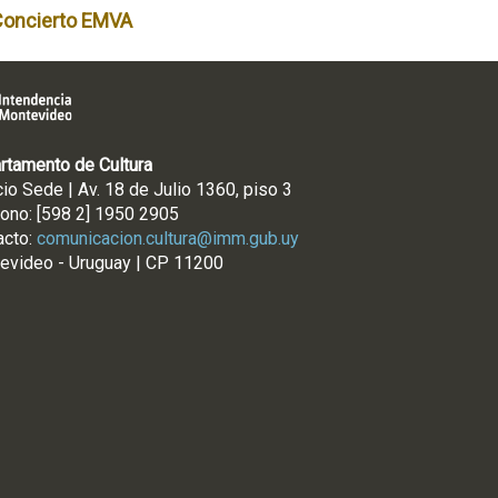
Concierto EMVA
rtamento de Cultura
cio Sede | Av. 18 de Julio 1360, piso 3
fono: [598 2] 1950 2905
acto:
comunicacion.cultura@imm.gub.uy
evideo - Uruguay | CP 11200