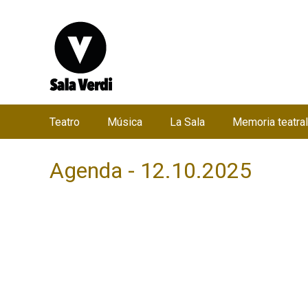
Teatro
Música
La Sala
Memoria teatral
M
e
Agenda - 12.10.2025
n
ú
p
r
i
n
c
i