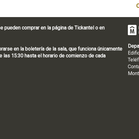
e pueden comprar en la página de Tickantel o en
Depa
rse en la boletería de la sala, que funciona únicamente
Edifi
 las 15:30 hasta el horario de comienzo de cada
Telé
Cont
Mont
: [598 2] 1950-8565
uguay | CP 11100