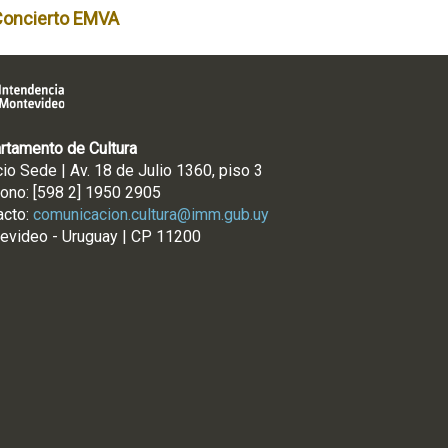
Concierto EMVA
rtamento de Cultura
cio Sede | Av. 18 de Julio 1360, piso 3
fono: [598 2] 1950 2905
acto:
comunicacion.cultura@imm.gub.uy
evideo - Uruguay | CP 11200