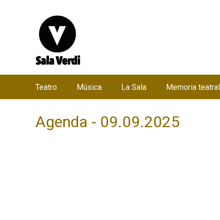
Teatro
Música
La Sala
Memoria teatral
M
e
Agenda - 09.09.2025
n
ú
p
r
i
n
c
i