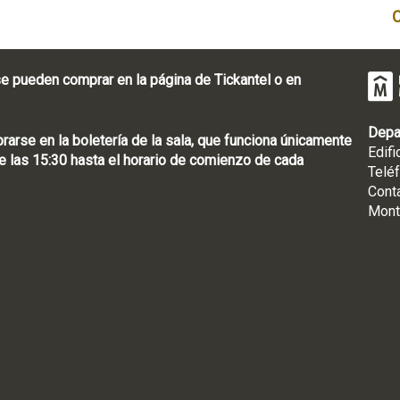
e pueden comprar en la página de Tickantel o en
Depa
rse en la boletería de la sala, que funciona únicamente
Edifi
 las 15:30 hasta el horario de comienzo de cada
Telé
Cont
Mont
: [598 2] 1950-8565
uguay | CP 11100