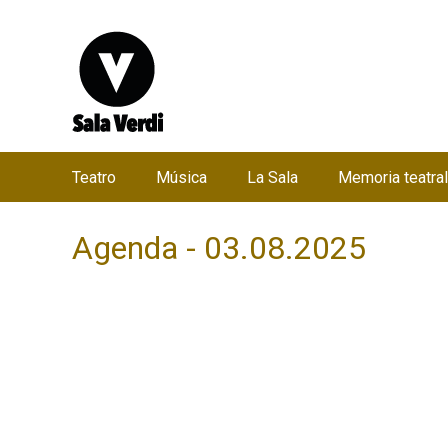
Teatro
Música
La Sala
Memoria teatral
M
e
Agenda - 03.08.2025
n
ú
p
r
i
n
c
i