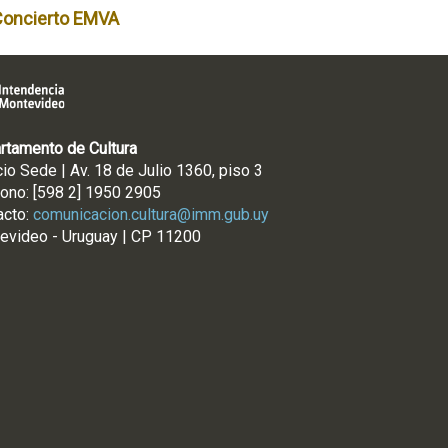
Concierto EMVA
rtamento de Cultura
cio Sede | Av. 18 de Julio 1360, piso 3
fono: [598 2] 1950 2905
acto:
comunicacion.cultura@imm.gub.uy
evideo - Uruguay | CP 11200