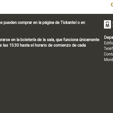
e pueden comprar en la página de Tickantel o en
Depa
rse en la boletería de la sala, que funciona únicamente
Edifi
 las 15:30 hasta el horario de comienzo de cada
Telé
Cont
Mont
: [598 2] 1950-8565
uguay | CP 11100