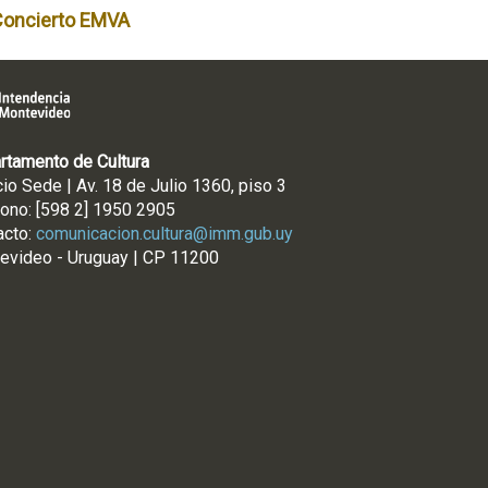
Concierto EMVA
rtamento de Cultura
cio Sede | Av. 18 de Julio 1360, piso 3
fono: [598 2] 1950 2905
acto:
comunicacion.cultura@imm.gub.uy
evideo - Uruguay | CP 11200