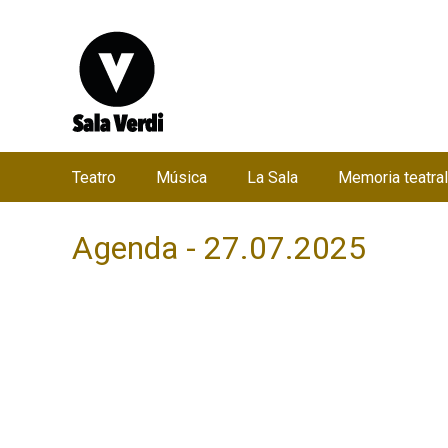
Teatro
Música
La Sala
Memoria teatral
M
e
Agenda - 27.07.2025
n
ú
p
r
i
n
c
i