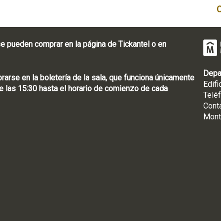
e pueden comprar en la página de Tickantel o en
Depa
rse en la boletería de la sala, que funciona únicamente
Edifi
 las 15:30 hasta el horario de comienzo de cada
Telé
Cont
Mont
: [598 2] 1950-8565
uguay | CP 11100