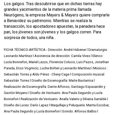
Los galgos. Tras descubrirse que en dichas tierras hay
grandes yacimientos de la materia prima llamada
Neurógeno, la empresa Mayers & Mayers quiere comprarle
a Benavidez su patrimonio. Mientras se realiza la
transacción, los apostadores apuestan, la panadera hace
pan, los jóvenes son jóvenes y los galgos corren. Para
sorpresa de todos, una niña...
FICHA TÉCNICO-ARTÍSTICA - Dirección: André Hübener l Dramaturgia:
Leonardo Martínez l Asistencia de dirección: Camila Vives l Elenco:
Lucía Bonnefon, Mariel Lazzo, Florencia Colucci, Luis Pazos, Jonathan
Parada, Enzo Vogrincic, Luche Bolten y Leonardo Martínez l Músicos :
Sebastián Torres y Aldo Pérez - Chevy Cage l Composición musical:
Sebastián Torres l Diseño de Escenografía: Maite Bastarrica l
Realización de Escenografía: Dante Alfonso, Santiago Espasandin y
Gastón Moyano l Diseño de Vestuario: Ana Paula Segundo y Lucía
Bonnefon l Realización de Vestuario: Analía Valerio y Silvana Sarralde l
Diseño de Luces: Darío Lapaz l Maquillaje y Peluquería: Marita Escobar,
Ana Paula Segundo y Lucía Bonnefon l Sonido: Alfonso Balbis l