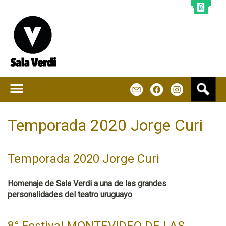
Jump to navigation
B
m
f
u
s
c
Temporada 2020 Jorge Curi
a
r
Temporada 2020 Jorge Curi
Homenaje de Sala Verdi a una de las grandes
personalidades del teatro uruguayo