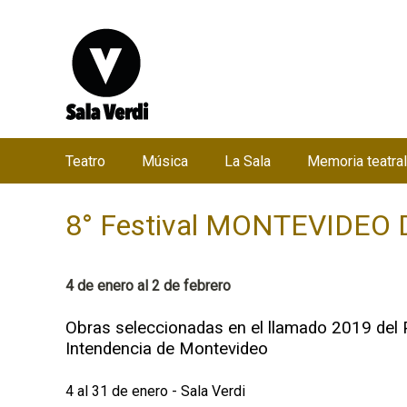
Teatro
Música
La Sala
Memoria teatral
M
e
8° Festival MONTEVIDEO 
n
ú
p
4 de enero al 2 de febrero
r
i
Obras seleccionadas en el llamado 2019 del P
Intendencia de Montevideo
n
c
4 al 31 de enero - Sala Verdi
i