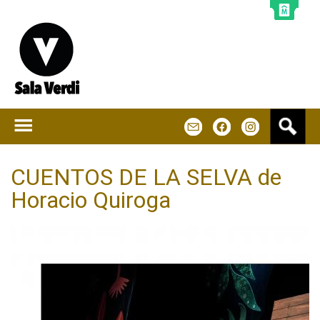
Jump to navigation
B
m
f
u
s
c
CUENTOS DE LA SELVA de
a
Horacio Quiroga
r