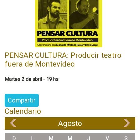
PENSAR CULTURA: Producir teatro
fuera de Montevideo
Martes 2 de abril - 19 hs
Compartir
Calendario
Agosto
«
»
D
L
M
M
J
V
S