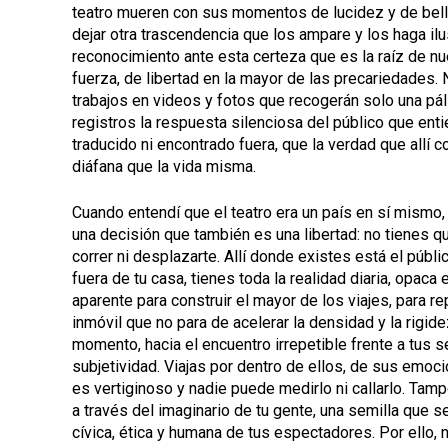
teatro mueren con sus momentos de lucidez y de bel
dejar otra trascendencia que los ampare y los haga il
reconocimiento ante esta certeza que es la raíz de n
fuerza, de libertad en la mayor de las precariedades. 
trabajos en videos y fotos que recogerán solo una pál
registros la respuesta silenciosa del público que enti
traducido ni encontrado fuera, que la verdad que allí
diáfana que la vida misma.
Cuando entendí que el teatro era un país en sí mismo, 
una decisión que también es una libertad: no tienes q
correr ni desplazarte. Allí donde existes está el públi
fuera de tu casa, tienes toda la realidad diaria, opac
aparente para construir el mayor de los viajes, para rep
inmóvil que no para de acelerar la densidad y la rigidez
momento, hacia el encuentro irrepetible frente a tus se
subjetividad. Viajas por dentro de ellos, de sus emoc
es vertiginoso y nadie puede medirlo ni callarlo. Tam
a través del imaginario de tu gente, una semilla que s
cívica, ética y humana de tus espectadores. Por ello,