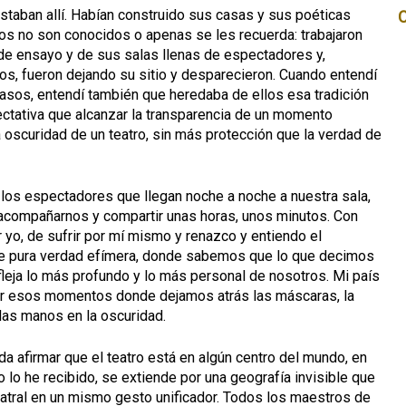
staban allí. Habían construido sus casas y sus poéticas
os no son conocidos o apenas se les recuerda: trabajaron
de ensayo y de sus salas llenas de espectadores y,
ios, fueron dejando su sitio y desparecieron. Cuando entendí
pasos, entendí también que heredaba de ellos esa tradición
pectativa que alcanzar la transparencia de un momento
a oscuridad de un teatro, sin más protección que la verdad de
los espectadores que llegan noche a noche a nuestra sala,
 acompañarnos y compartir unas horas, unos minutos. Con
yo, de sufrir por mí mismo y renazco y entiendo el
es de pura verdad efímera, donde sabemos que lo que decimos
refleja lo más profundo y lo más personal de nosotros. Mi país
o por esos momentos donde dejamos atrás las máscaras, la
las manos en la oscuridad.
eda afirmar que el teatro está en algún centro del mundo, en
yo lo he recibido, se extiende por una geografía invisible que
eatral en un mismo gesto unificador. Todos los maestros de