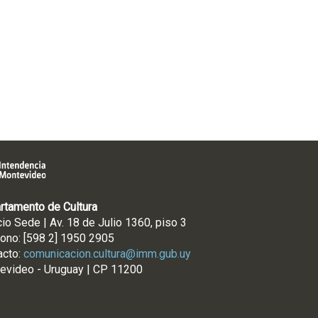
rtamento de Cultura
cio Sede | Av. 18 de Julio 1360, piso 3
fono: [598 2] 1950 2905
acto:
comunicacion.cultura@imm.gub.uy
evideo - Uruguay | CP 11200