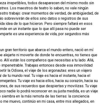
leza irrepetibles, todos desaparecen del mismo modo sin
ustres. Los maestros de teatro lo saben, no vale ningún
uestro trabajo: crear momentos de verdad, de ambigüedad, de
No sobrevivirán de ellos sino datos o registros de sus
ida idea de lo que hicieron. Pero siempre faltará en esos
ende en un instante que lo que allí pasa no puede ser
 comparte es una experiencia de vida, por segundos más
un gran territorio que abarca el mundo entero, nació en mí
ue alejarte ni moverte de donde te encuentras, no tienes que
co. Allí están los compañeros que necesitas a tu lado. Allá,
a e impenetrable. Trabajas entonces desde esa inmovilidad
etir la Odisea, el viaje de los argonautas: eres un viajero
 de tu mundo real. Tu viaje es hacia el instante, hacia el
mejantes. Tu viaje es hacia ellos, hacia su corazón, hacia su
iones, de sus recuerdos que despiertas y movilizas. Tu viaje
poco nadie lo podrá reconocer en su justa medida, es un viaje
e siembra en la más remota de las tierras: la conciencia
 no me muevo, continúo en mi casa, entre mis allegados, en