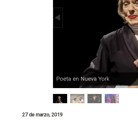
p
a
l
Poeta en Nueva York
27 de marzo, 2019