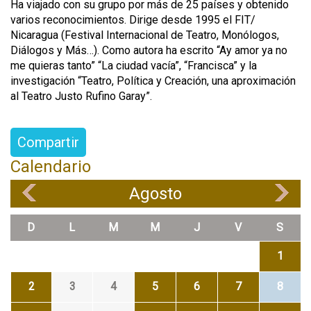
Ha viajado con su grupo por más de 25 países y obtenido
varios reconocimientos. Dirige desde 1995 el FIT/
Nicaragua (Festival Internacional de Teatro, Monólogos,
Diálogos y Más…). Como autora ha escrito “Ay amor ya no
me quieras tanto” “La ciudad vacía”, “Francisca” y la
investigación “Teatro, Política y Creación, una aproximación
al Teatro Justo Rufino Garay”.
Compartir
Calendario
Agosto
«
»
D
L
M
M
J
V
S
1
2
3
4
5
6
7
8