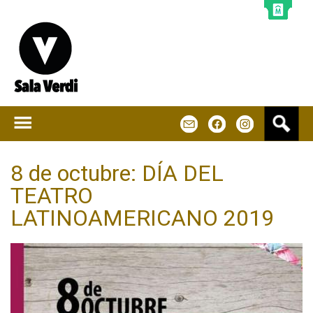
Jump to navigation
B
m
f
u
s
c
8 de octubre: DÍA DEL
a
TEATRO
r
LATINOAMERICANO 2019