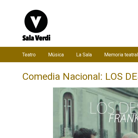
Teatro
Música
La Sala
Memoria teatral
M
e
Comedia Nacional: LOS 
n
ú
p
r
i
n
c
i