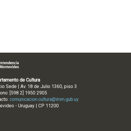
rtamento de Cultura
cio Sede | Av. 18 de Julio 1360, piso 3
fono: [598 2] 1950 2905
acto:
comunicacion.cultura@imm.gub.uy
evideo - Uruguay | CP 11200