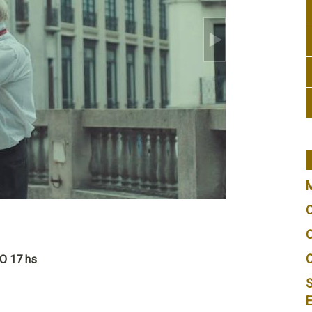
O 17 hs
S