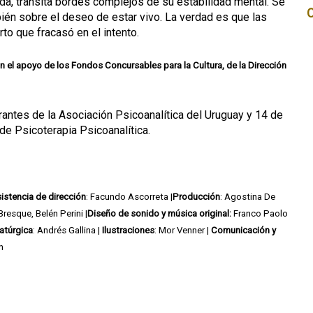
a, transita bordes complejos de su estabilidad mental. Se
mbién sobre el deseo de estar vivo. La verdad es que las
to que fracasó en el intento.
n el apoyo de los Fondos Concursables para la Cultura, de la Dirección
rantes de la Asociación Psicoanalítica del Uruguay y 14 de
de Psicoterapia Psicoanalítica.
istencia de dirección
: Facundo Ascorreta |
Producción
: Agostina De
Bresque, Belén Perini |
Diseño de sonido y música original:
Franco Paolo
atúrgica
: Andrés Gallina |
Ilustraciones
: Mor Venner |
Comunicación y
n