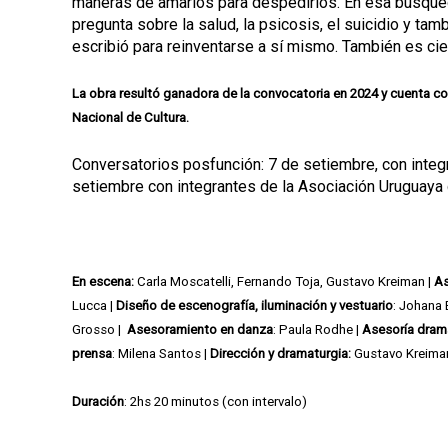
maneras de amarlos para despedirlos. En esa búsqued
pregunta sobre la salud, la psicosis, el suicidio y ta
escribió para reinventarse a sí mismo. También es cier
La obra resultó ganadora de la convocatoria en 2024 y cuenta co
Nacional de Cultura.
Conversatorios posfunción: 7 de setiembre, con integ
setiembre con integrantes de la Asociación Uruguaya 
En escena:
Carla Moscatelli, Fernando Toja, Gustavo Kreiman |
As
Lucca |
Diseño de escenografía, iluminación y vestuario
: Johana 
Grosso |
Asesoramiento en danza
: Paula Rodhe |
Asesoría dram
prensa
: Milena Santos |
Dirección y dramaturgia:
Gustavo Kreima
Duración
: 2hs 20 minutos (con intervalo)