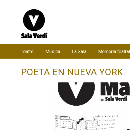
Teatro
Música
La Sala
Memoria teatral
M
e
POETA EN NUEVA YORK
n
ú
p
r
i
n
c
i