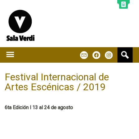
Jump to navigation
B
m
f
u
s
c
Festival Internacional de
a
Artes Escénicas / 2019
r
6ta Edición l 13 al 24 de agosto