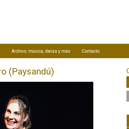
Jump to navigation
Archivo: música, danza y más
Contacto
o (Paysandú)