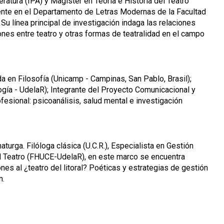
ratura (IPA) y Magíster en Teoría e Historia del Teatro
ocente en el Departamento de Letras Modernas de la Facultad
u línea principal de investigación indaga las relaciones
iones entre teatro y otras formas de teatralidad en el campo
en Filosofía (Unicamp - Campinas, San Pablo, Brasil);
ogía - UdelaR); Integrante del Proyecto Comunicacional y
fesional: psicoanálisis, salud mental e investigación
maturga. Filóloga clásica (U.C.R.), Especialista en Gestión
del Teatro (FHUCE-UdelaR), en este marco se encuentra
es al ¿teatro del litoral? Poéticas y estrategias de gestión
n.