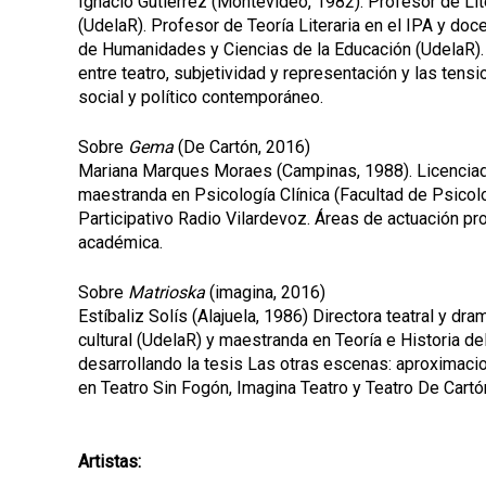
Ignacio Gutiérrez (Montevideo, 1982). Profesor de Lite
(UdelaR). Profesor de Teoría Literaria en el IPA y d
de Humanidades y Ciencias de la Educación (UdelaR). S
entre teatro, subjetividad y representación y las tens
social y político contemporáneo.
Sobre
Gema
(De Cartón, 2016)
Mariana Marques Moraes (Campinas, 1988). Licenciada 
maestranda en Psicología Clínica (Facultad de Psicol
Participativo Radio Vilardevoz. Áreas de actuación pro
académica.
Sobre
Matrioska
(imagina, 2016)
Estíbaliz Solís (Alajuela, 1986) Directora teatral y dra
cultural (UdelaR) y maestranda en Teoría e Historia 
desarrollando la tesis Las otras escenas: aproximacion
en Teatro Sin Fogón, Imagina Teatro y Teatro De Cartó
Artistas: