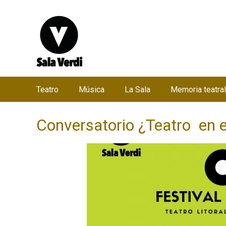
Teatro
Música
La Sala
Memoria teatral
M
e
Conversatorio ¿Teatro en el 
n
ú
p
r
i
n
c
i