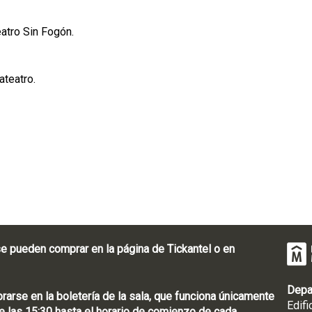
eatro Sin Fogón.
ateatro.
e pueden comprar en la página de Tickantel o en
Depa
rse en la boletería de la sala, que funciona únicamente
Edifi
 las 15:30 hasta el horario de comienzo de cada