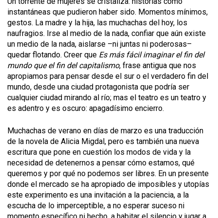
Un torrente de mujeres se cristaliza: historias como
instantáneas que pudieron haber sido. Momentos mínimos,
gestos. La madre y la hija, las muchachas del hoy, los
naufragios. Irse al medio de la nada, confiar que aún existe
un medio de la nada, aislarse –ni juntas ni poderosas–
quedar flotando. Creer que
Es más fácil imaginar el fin del
mundo que el fin del capitalismo
, frase antigua que nos
apropiamos para pensar desde el sur o el verdadero fin del
mundo, desde una ciudad protagonista que podría ser
cualquier ciudad mirando al río; mas el teatro es un teatro y
es adentro y es oscuro: apagadísimo encierro.
Muchachas de verano en días de marzo es una traducción
de la novela de Alicia Migdal, pero es también una nueva
escritura que pone en cuestión los modos de vida y la
necesidad de detenernos a pensar cómo estamos, qué
queremos y por qué no podemos ser libres. En un presente
donde el mercado se ha apropiado de imposibles y utopías
este experimento es una invitación a la paciencia, a la
escucha de lo imperceptible, a no esperar suceso ni
momento específico ni hecho, a habitar el silencio y jugar a