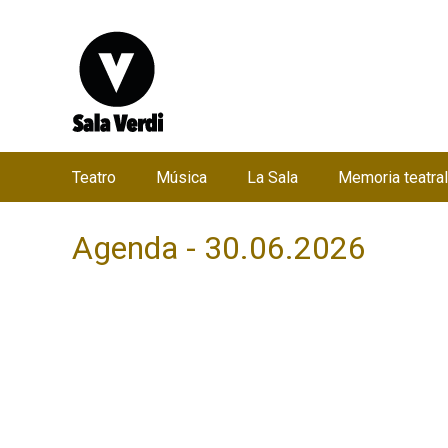
Teatro
Música
La Sala
Memoria teatral
M
e
Agenda - 30.06.2026
n
ú
p
r
i
n
c
i