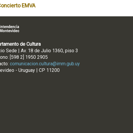
Concierto EMVA
rtamento de Cultura
cio Sede | Av. 18 de Julio 1360, piso 3
fono: [598 2] 1950 2905
acto:
comunicacion.cultura@imm.gub.uy
evideo - Uruguay | CP 11200