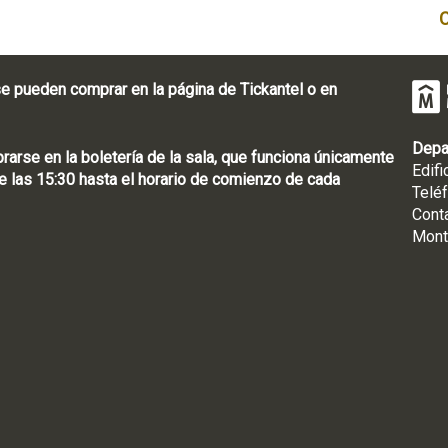
e pueden comprar en la página de Tickantel o en
Depa
rse en la boletería de la sala, que funciona únicamente
Edifi
 las 15:30 hasta el horario de comienzo de cada
Telé
Cont
Mont
: [598 2] 1950-8565
uguay | CP 11100