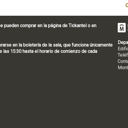
e pueden comprar en la página de Tickantel o en
Depa
rse en la boletería de la sala, que funciona únicamente
Edifi
 las 15:30 hasta el horario de comienzo de cada
Telé
Cont
Mont
: [598 2] 1950-8565
uguay | CP 11100