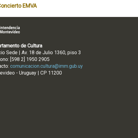
Concierto EMVA
rtamento de Cultura
cio Sede | Av. 18 de Julio 1360, piso 3
fono: [598 2] 1950 2905
acto:
comunicacion.cultura@imm.gub.uy
evideo - Uruguay | CP 11200