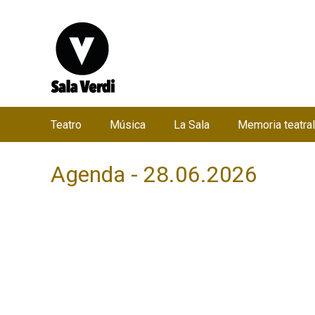
Teatro
Música
La Sala
Memoria teatral
M
e
Agenda - 28.06.2026
n
ú
p
r
i
n
c
i