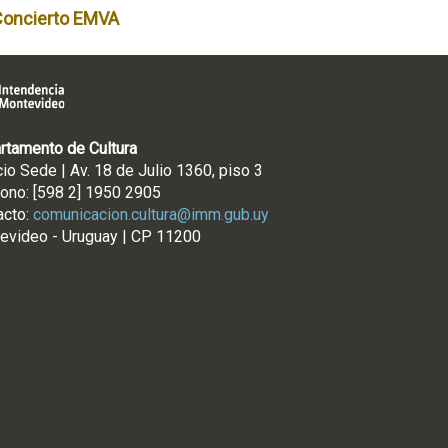
Concierto EMVA
rtamento de Cultura
cio Sede | Av. 18 de Julio 1360, piso 3
fono: [598 2] 1950 2905
acto:
comunicacion.cultura@imm.gub.uy
evideo - Uruguay | CP 11200