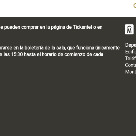
e pueden comprar en la página de Tickantel o en
Depa
rse en la boletería de la sala, que funciona únicamente
Edifi
 las 15:30 hasta el horario de comienzo de cada
Telé
Cont
Mont
: [598 2] 1950-8565
uguay | CP 11100