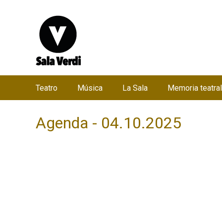
Teatro
Música
La Sala
Memoria teatral
M
e
Agenda - 04.10.2025
n
ú
p
r
i
n
c
i