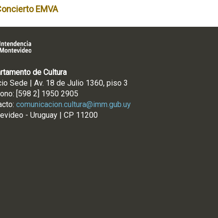
Concierto EMVA
rtamento de Cultura
cio Sede | Av. 18 de Julio 1360, piso 3
fono: [598 2] 1950 2905
acto:
comunicacion.cultura@imm.gub.uy
evideo - Uruguay | CP 11200