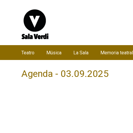
Teatro
Música
La Sala
Memoria teatral
M
e
Agenda - 03.09.2025
n
ú
p
r
i
n
c
i