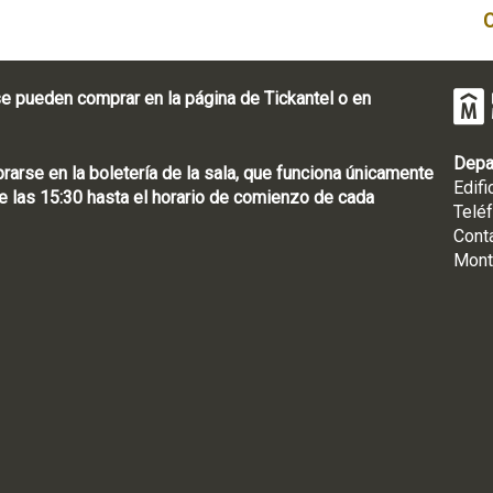
e pueden comprar en la página de Tickantel o en
Depa
rse en la boletería de la sala, que funciona únicamente
Edifi
 las 15:30 hasta el horario de comienzo de cada
Telé
Cont
Mont
: [598 2] 1950-8565
uguay | CP 11100