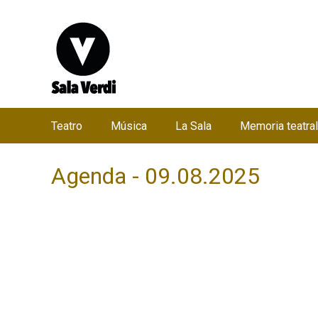
Teatro
Música
La Sala
Memoria teatral
M
e
Agenda - 09.08.2025
n
ú
p
r
i
n
c
i