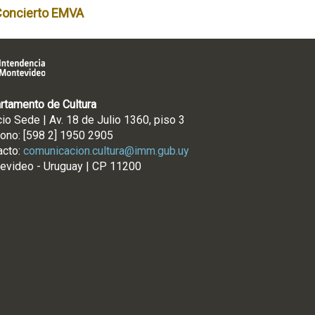
Concierto EMVA
rtamento de Cultura
cio Sede | Av. 18 de Julio 1360, piso 3
fono: [598 2] 1950 2905
acto:
comunicacion.cultura@imm.gub.uy
evideo - Uruguay | CP 11200