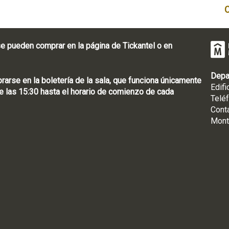
e pueden comprar en la página de Tickantel o en
Depa
rse en la boletería de la sala, que funciona únicamente
Edifi
 las 15:30 hasta el horario de comienzo de cada
Telé
Cont
Mont
: [598 2] 1950-8565
uguay | CP 11100