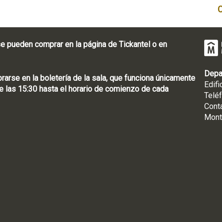
e pueden comprar en la página de Tickantel o en
Depa
rse en la boletería de la sala, que funciona únicamente
Edifi
 las 15:30 hasta el horario de comienzo de cada
Telé
Cont
Mont
: [598 2] 1950-8565
uguay | CP 11100