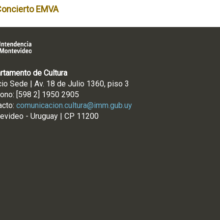
Concierto EMVA
rtamento de Cultura
cio Sede | Av. 18 de Julio 1360, piso 3
fono: [598 2] 1950 2905
acto:
comunicacion.cultura@imm.gub.uy
evideo - Uruguay | CP 11200