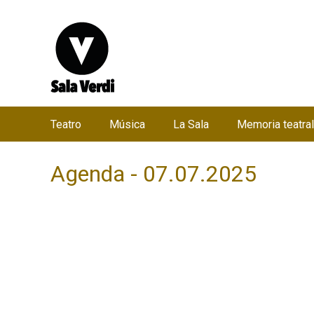
Teatro
Música
La Sala
Memoria teatral
M
e
Agenda - 07.07.2025
n
ú
p
r
i
n
c
i