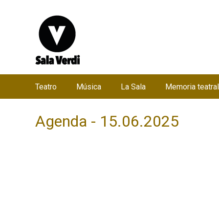
Teatro
Música
La Sala
Memoria teatral
M
e
Agenda - 15.06.2025
n
ú
p
r
i
n
c
i