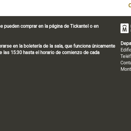
e pueden comprar en la página de Tickantel o en
Depa
rse en la boletería de la sala, que funciona únicamente
Edifi
 las 15:30 hasta el horario de comienzo de cada
Telé
Cont
Mont
: [598 2] 1950-8565
uguay | CP 11100