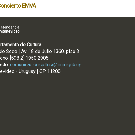
Concierto EMVA
rtamento de Cultura
cio Sede | Av. 18 de Julio 1360, piso 3
fono: [598 2] 1950 2905
acto:
comunicacion.cultura@imm.gub.uy
evideo - Uruguay | CP 11200