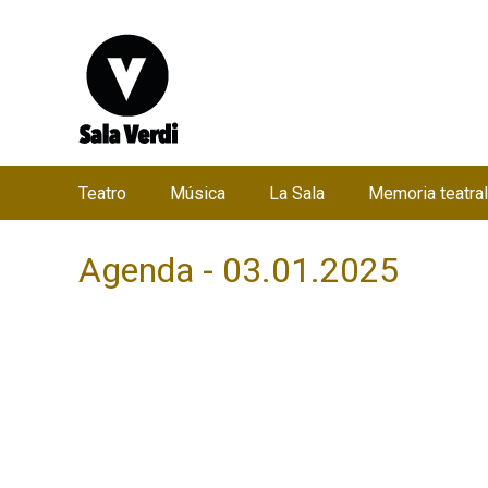
Teatro
Música
La Sala
Memoria teatral
M
e
Agenda - 03.01.2025
n
ú
p
r
i
n
c
i