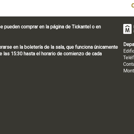
e pueden comprar en la página de Tickantel o en
Depa
rse en la boletería de la sala, que funciona únicamente
Edifi
 las 15:30 hasta el horario de comienzo de cada
Telé
Cont
Mont
: [598 2] 1950-8565
uguay | CP 11100