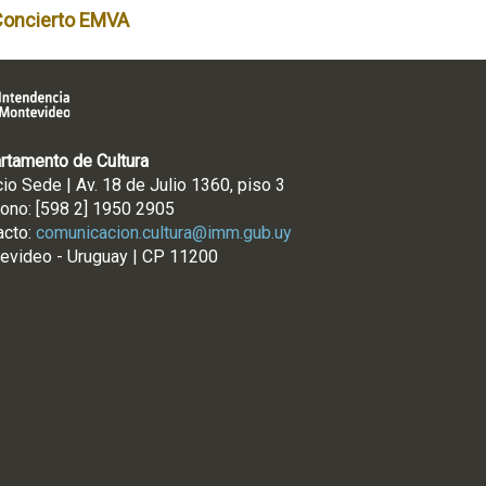
Concierto EMVA
rtamento de Cultura
cio Sede | Av. 18 de Julio 1360, piso 3
fono: [598 2] 1950 2905
acto:
comunicacion.cultura@imm.gub.uy
evideo - Uruguay | CP 11200