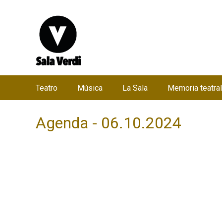
Teatro
Música
La Sala
Memoria teatral
M
e
Agenda - 06.10.2024
n
ú
p
r
i
n
c
i