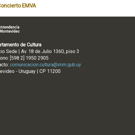
Concierto EMVA
rtamento de Cultura
cio Sede | Av. 18 de Julio 1360, piso 3
fono: [598 2] 1950 2905
acto:
comunicacion.cultura@imm.gub.uy
evideo - Uruguay | CP 11200