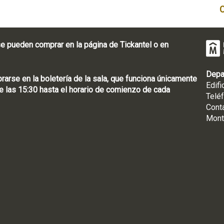
e pueden comprar en la página de Tickantel o en
Depa
rse en la boletería de la sala, que funciona únicamente
Edifi
 las 15:30 hasta el horario de comienzo de cada
Telé
Cont
Mont
: [598 2] 1950-8565
uguay | CP 11100