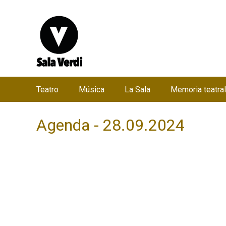
Teatro
Música
La Sala
Memoria teatral
M
e
Agenda - 28.09.2024
n
ú
p
r
i
n
c
i