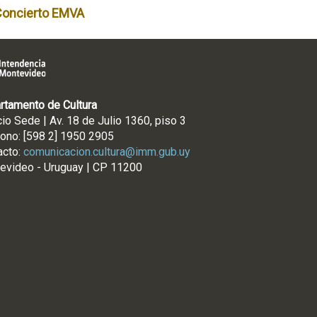
Concierto EMVA
rtamento de Cultura
cio Sede | Av. 18 de Julio 1360, piso 3
fono: [598 2] 1950 2905
acto:
comunicacion.cultura@imm.gub.uy
evideo - Uruguay | CP 11200