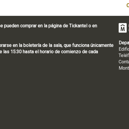
e pueden comprar en la página de Tickantel o en
Depa
rse en la boletería de la sala, que funciona únicamente
Edifi
 las 15:30 hasta el horario de comienzo de cada
Telé
Cont
Mont
: [598 2] 1950-8565
uguay | CP 11100