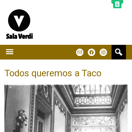
Jump to navigation
B
m
f
u
s
c
Todos queremos a Taco
a
r