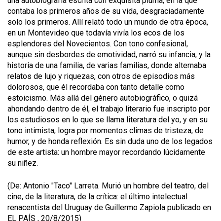
una autobiografía escrita con exquisita pluma, en la que
contaba los primeros años de su vida, desgraciadamente
solo los primeros. Allí relató todo un mundo de otra época,
en un Montevideo que todavía vivía los ecos de los
esplendores del Novecientos. Con tono confesional,
aunque sin desbordes de emotividad, narró su infancia, y la
historia de una familia, de varias familias, donde alternaba
relatos de lujo y riquezas, con otros de episodios más
dolorosos, que él recordaba con tanto detalle como
estoicismo. Más allá del género autobiográfico, o quizá
ahondando dentro de él, el trabajo literario fue inscripto por
los estudiosos en lo que se llama literatura del yo, y en su
tono intimista, logra por momentos climas de tristeza, de
humor, y de honda reflexión. Es sin duda uno de los legados
de este artista: un hombre mayor recordando lúcidamente
su niñez.
(De: Antonio "Taco" Larreta. Murió un hombre del teatro, del
cine, de la literatura, de la crítica: el último intelectual
renacentista del Uruguay de Guillermo Zapiola publicado en
EL PAÍS , 20/8/2015)