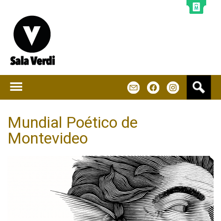
Jump to navigation
B
m
f
u
s
c
Mundial Poético de
a
Montevideo
r