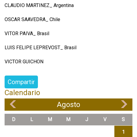
CLAUDIO MARTINEZ_ Argentina
OSCAR SAAVEDRA_ Chile
VITOR PAIVA_ Brasil
LUIS FELIPE LEPREVOST_ Brasil
VICTOR GUICHON
Compartir
Calendario
Agosto
«
»
D
L
M
M
J
V
S
1