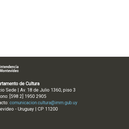
rtamento de Cultura
cio Sede | Av. 18 de Julio 1360, piso 3
fono: [598 2] 1950 2905
acto:
comunicacion.cultura@imm.gub.uy
evideo - Uruguay | CP 11200