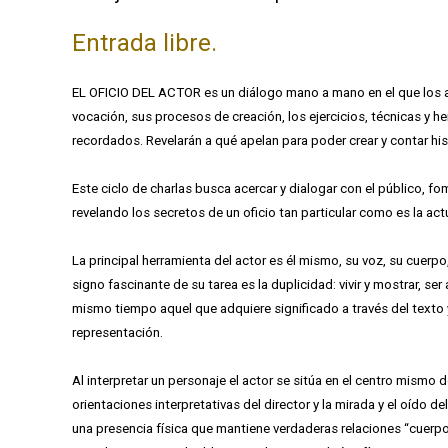
Entrada libre.
EL OFICIO DEL ACTOR es un diálogo mano a mano en el que los art
vocación, sus procesos de creación, los ejercicios, técnicas y 
recordados. Revelarán a qué apelan para poder crear y contar his
Este ciclo de charlas busca acercar y dialogar con el público, 
revelando los secretos de un oficio tan particular como es la 
La principal herramienta del actor es él mismo, su voz, su cuerpo, 
signo fascinante de su tarea es la duplicidad: vivir y mostrar, ser 
mismo tiempo aquel que adquiere significado a través del texto y
representación.
Al interpretar un personaje el actor se sitúa en el centro mismo de
orientaciones interpretativas del director y la mirada y el oído d
una presencia física que mantiene verdaderas relaciones “cuerpo 