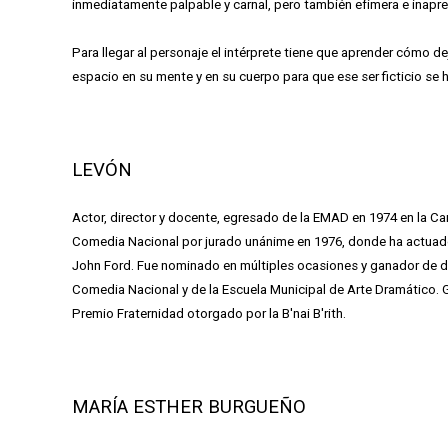
inmediatamente palpable y carnal, pero también efímera e inapre
Para llegar al personaje el intérprete tiene que aprender cómo d
espacio en su mente y en su cuerpo para que ese ser ficticio se
LEVÓN
Actor, director y docente, egresado de la EMAD en 1974 en la Ca
Comedia Nacional por jurado unánime en 1976, donde ha actuado
John Ford. Fue nominado en múltiples ocasiones y ganador de d
Comedia Nacional y de la Escuela Municipal de Arte Dramático. G
Premio Fraternidad otorgado por la B'nai B'rith.
MARÍA ESTHER BURGUEÑO