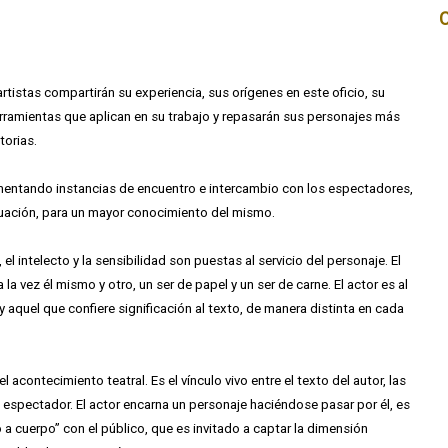
istas compartirán su experiencia, sus orígenes en este oficio, su
herramientas que aplican en su trabajo y repasarán sus personajes más
torias.
fomentando instancias de encuentro e intercambio con los espectadores,
actuación, para un mayor conocimiento del mismo.
el intelecto y la sensibilidad son puestas al servicio del personaje. El
a la vez él mismo y otro, un ser de papel y un ser de carne. El actor es al
 aquel que confiere significación al texto, de manera distinta en cada
l acontecimiento teatral. Es el vínculo vivo entre el texto del autor, las
el espectador. El actor encarna un personaje haciéndose pasar por él, es
a cuerpo” con el público, que es invitado a captar la dimensión