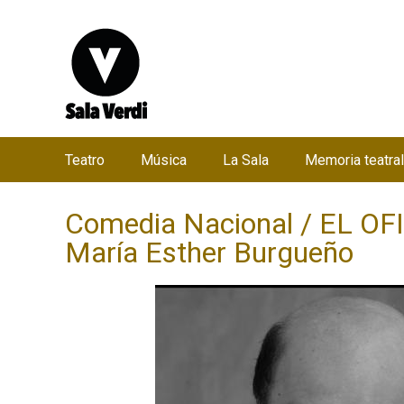
Teatro
Música
La Sala
Memoria teatral
M
e
Comedia Nacional / EL OF
n
María Esther Burgueño
ú
p
r
i
n
c
i