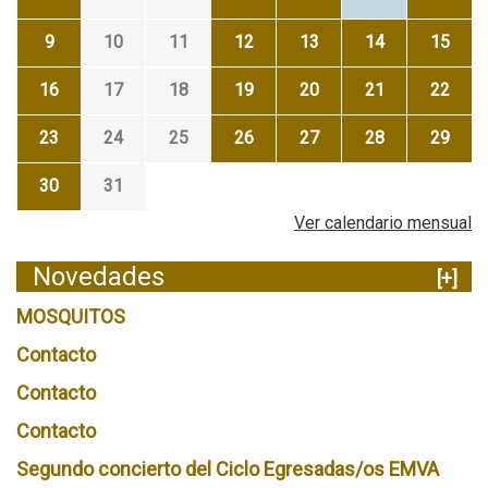
9
10
11
12
13
14
15
16
17
18
19
20
21
22
23
24
25
26
27
28
29
30
31
Ver calendario mensual
Novedades
[+]
MOSQUITOS
Contacto
Contacto
Contacto
Segundo concierto del Ciclo Egresadas/os EMVA