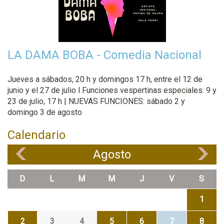
LA DAMA BOBA - Comedia Nacional
Jueves a sábados, 20 h y domingos 17 h, entre el 12 de
junio y el 27 de julio l Funciones vespertinas especiales: 9 y
23 de julio, 17 h | NUEVAS FUNCIONES: sábado 2 y
domingo 3 de agosto
Calendario
Agosto
«
»
D
L
M
M
J
V
S
1
2
3
4
5
6
7
8