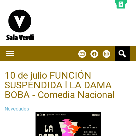
Jump to navigation
B
m
f
u
s
c
10 de julio FUNCIÓN
a
SUSPENDIDA l LA DAMA
r
BOBA - Comedia Nacional
Novedades