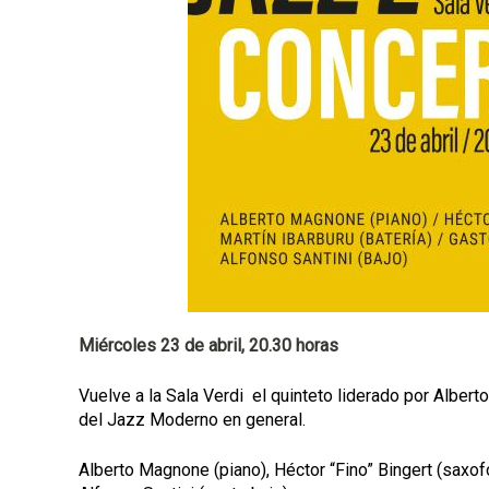
p
a
l
Miércoles 23 de abril, 20.30 horas
Vuelve a la Sala Verdi el quinteto liderado por Albert
del Jazz Moderno en general.
Alberto Magnone (piano), Héctor “Fino” Bingert (saxofó