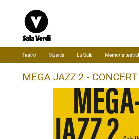
Teatro
Música
La Sala
Memoria teatral
M
e
MEGA JAZZ 2 - CONCERT
n
ú
p
r
i
n
c
i