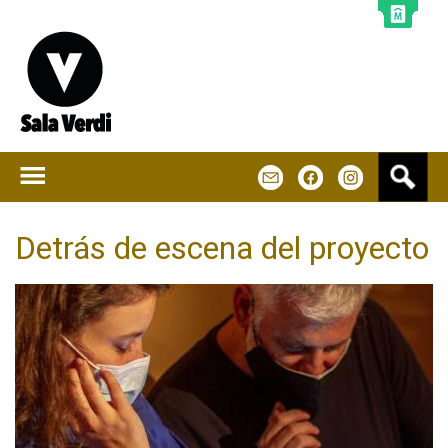
Jump to navigation
B
m
f
u
s
c
Detrás de escena del proyecto
a
r