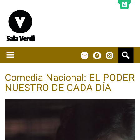
Jump to navigation
B
m
f
u
s
c
Comedia Nacional: EL PODER
a
NUESTRO DE CADA DÍA
r