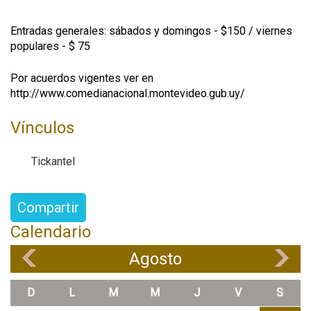
Entradas generales:
sábados y domingos - $150 / viernes
populares - $ 75
Por acuerdos vigentes ver en
http://www.comedianacional.montevideo.gub.uy/
Vínculos
Tickantel
Compartir
Calendario
Agosto
«
»
D
L
M
M
J
V
S