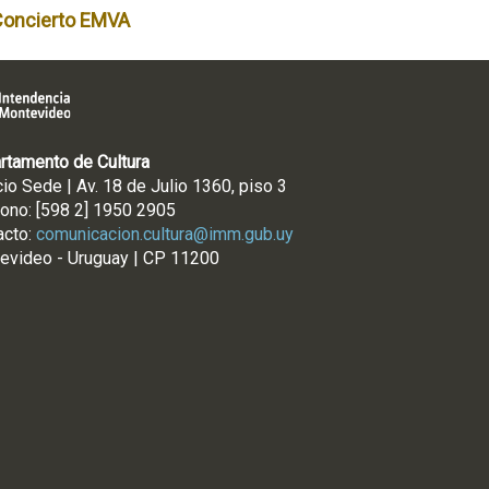
Concierto EMVA
rtamento de Cultura
cio Sede | Av. 18 de Julio 1360, piso 3
fono: [598 2] 1950 2905
acto:
comunicacion.cultura@imm.gub.uy
evideo - Uruguay | CP 11200