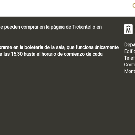
e pueden comprar en la página de Tickantel o en
Depa
rse en la boletería de la sala, que funciona únicamente
Edifi
 las 15:30 hasta el horario de comienzo de cada
Telé
Cont
Mont
: [598 2] 1950-8565
uguay | CP 11100