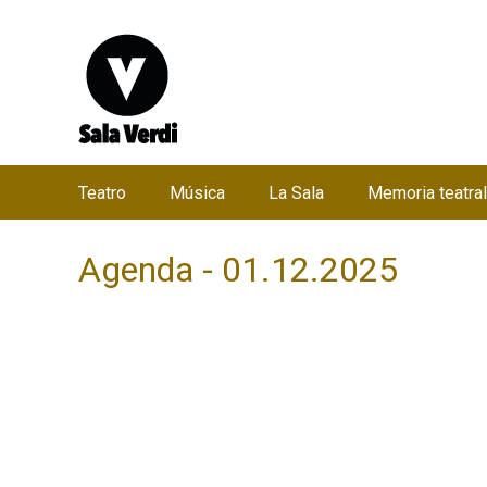
Teatro
Música
La Sala
Memoria teatral
M
e
Agenda - 01.12.2025
n
ú
p
r
i
n
c
i