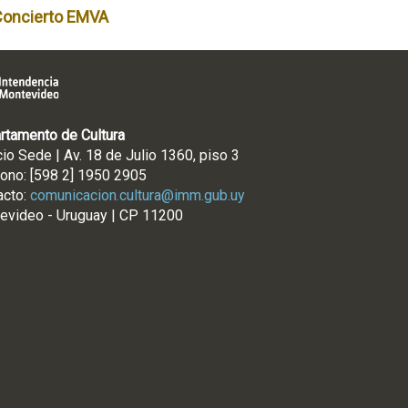
Concierto EMVA
rtamento de Cultura
cio Sede | Av. 18 de Julio 1360, piso 3
fono: [598 2] 1950 2905
acto:
comunicacion.cultura@imm.gub.uy
evideo - Uruguay | CP 11200