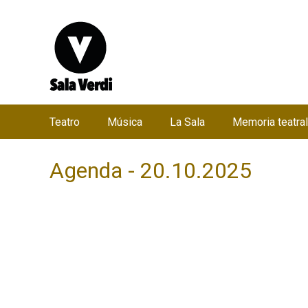
Teatro
Música
La Sala
Memoria teatral
M
e
Agenda - 20.10.2025
n
ú
p
r
i
n
c
i