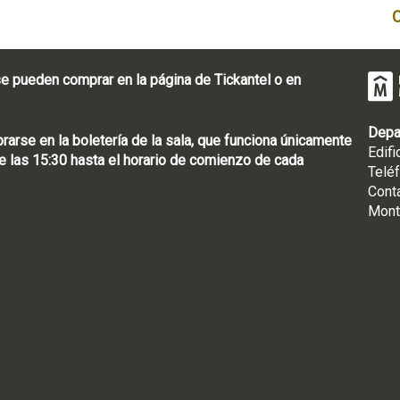
e pueden comprar en la página de Tickantel o en
Depa
rse en la boletería de la sala, que funciona únicamente
Edifi
 las 15:30 hasta el horario de comienzo de cada
Telé
Cont
Mont
: [598 2] 1950-8565
uguay | CP 11100