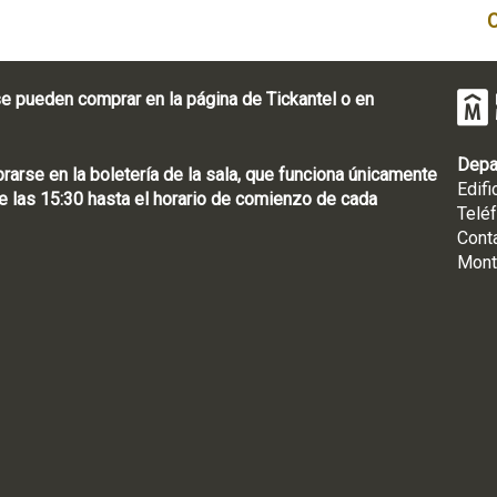
e pueden comprar en la página de Tickantel o en
Depa
rse en la boletería de la sala, que funciona únicamente
Edifi
 las 15:30 hasta el horario de comienzo de cada
Telé
Cont
Mont
: [598 2] 1950-8565
uguay | CP 11100