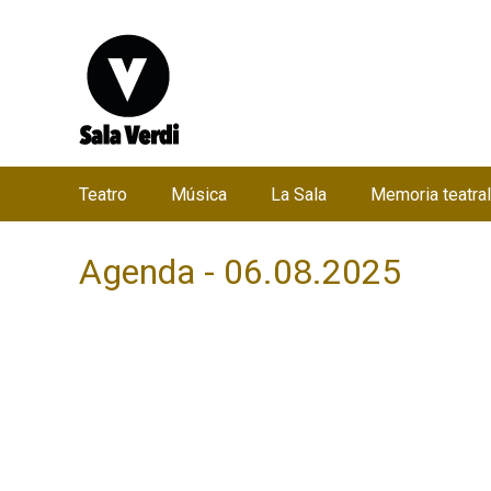
Teatro
Música
La Sala
Memoria teatral
M
e
Agenda - 06.08.2025
n
ú
p
r
i
n
c
i