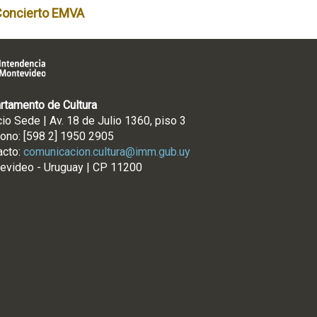
Concierto EMVA
rtamento de Cultura
cio Sede | Av. 18 de Julio 1360, piso 3
fono: [598 2] 1950 2905
acto:
comunicacion.cultura@imm.gub.uy
evideo - Uruguay | CP 11200