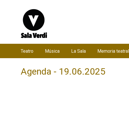
Teatro
Música
La Sala
Memoria teatral
M
e
Agenda - 19.06.2025
n
ú
p
r
i
n
c
i