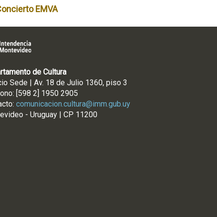
Concierto EMVA
rtamento de Cultura
cio Sede | Av. 18 de Julio 1360, piso 3
fono: [598 2] 1950 2905
acto:
comunicacion.cultura@imm.gub.uy
evideo - Uruguay | CP 11200