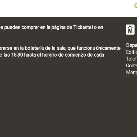
e pueden comprar en la página de Tickantel o en
Depa
rse en la boletería de la sala, que funciona únicamente
Edifi
 las 15:30 hasta el horario de comienzo de cada
Telé
Cont
Mont
: [598 2] 1950-8565
uguay | CP 11100