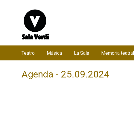
Teatro
Música
La Sala
Memoria teatral
M
e
Agenda - 25.09.2024
n
ú
p
r
i
n
c
i