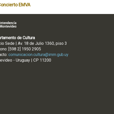
Concierto EMVA
rtamento de Cultura
cio Sede | Av. 18 de Julio 1360, piso 3
fono: [598 2] 1950 2905
acto:
comunicacion.cultura@imm.gub.uy
evideo - Uruguay | CP 11200