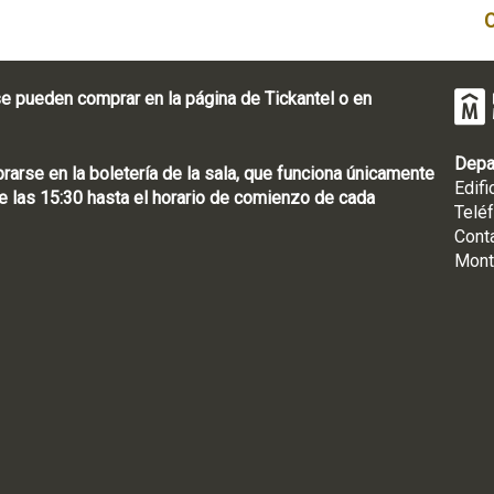
e pueden comprar en la página de Tickantel o en
Depa
rse en la boletería de la sala, que funciona únicamente
Edifi
 las 15:30 hasta el horario de comienzo de cada
Telé
Cont
Mont
: [598 2] 1950-8565
uguay | CP 11100