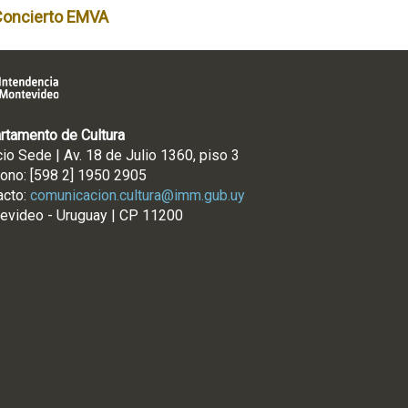
Concierto EMVA
rtamento de Cultura
cio Sede | Av. 18 de Julio 1360, piso 3
fono: [598 2] 1950 2905
acto:
comunicacion.cultura@imm.gub.uy
evideo - Uruguay | CP 11200