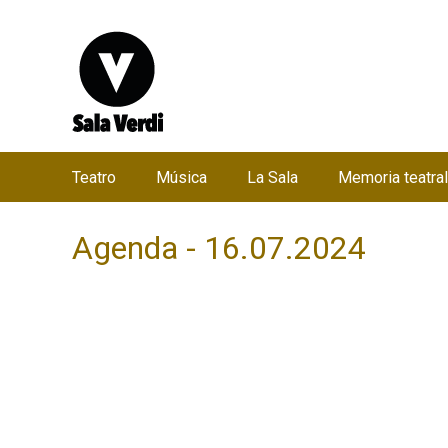
Teatro
Música
La Sala
Memoria teatral
M
e
Agenda - 16.07.2024
n
ú
p
r
i
n
c
i