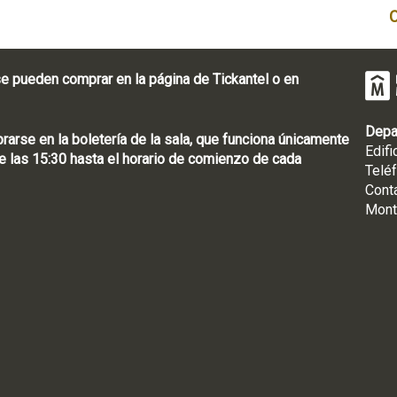
e pueden comprar en la página de Tickantel o en
Depa
rse en la boletería de la sala, que funciona únicamente
Edifi
 las 15:30 hasta el horario de comienzo de cada
Telé
Cont
Mont
: [598 2] 1950-8565
uguay | CP 11100