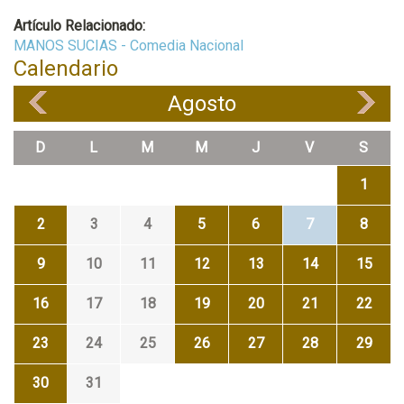
Artículo Relacionado:
MANOS SUCIAS - Comedia Nacional
Calendario
Agosto
«
»
D
L
M
M
J
V
S
1
2
3
4
5
6
7
8
9
10
11
12
13
14
15
16
17
18
19
20
21
22
23
24
25
26
27
28
29
30
31