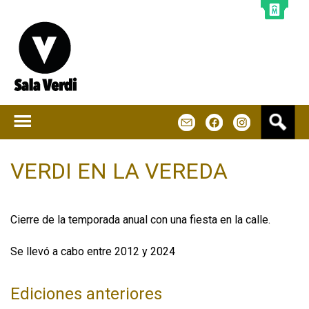
Jump to navigation
B
m
f
u
s
c
VERDI EN LA VEREDA
a
r
Cierre de la temporada anual con una fiesta en la calle.
Se llevó a cabo entre 2012 y 2024
Ediciones anteriores