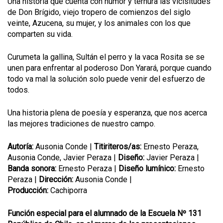
Una historia que cuenta con humor y ternura las vicisitudes
de Don Brígido, viejo tropero de comienzos del siglo
veinte, Azucena, su mujer, y los animales con los que
comparten su vida.
Curumeta la gallina, Sultán el perro y la vaca Rosita se se
unen para enfrentar al poderoso Don Yarará, porque cuando
todo va mal la solución solo puede venir del esfuerzo de
todos.
Una historia plena de poesía y esperanza, que nos acerca
las mejores tradiciones de nuestro campo.
Autoría:
Ausonia Conde |
Titiriteros/as:
Ernesto Peraza,
Ausonia Conde, Javier Peraza |
Diseño:
Javier Peraza |
Banda sonora:
Ernesto Peraza |
Diseño lumínico:
Ernesto
Peraza |
Dirección:
Ausonia Conde |
Producción:
Cachiporra
Función especial para el alumnado de la Escuela Nº 131