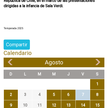
República de Chile, en el marco de las presentaciones
dirigidas a la infancia de Sala Verdi.
Temporada 2025
Compartir
Calendario
Agosto
«
»
D
L
M
M
J
V
S
1
2
3
4
5
6
7
8
9
10
11
12
13
14
15